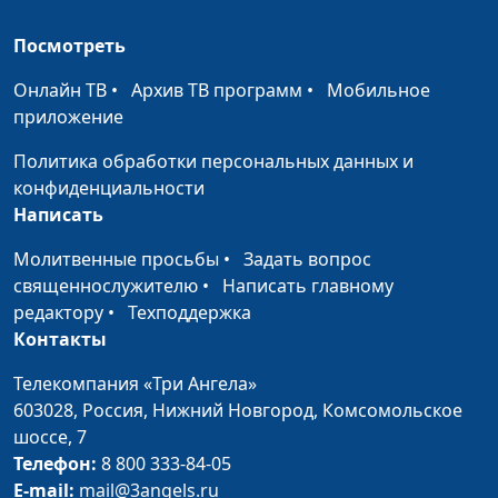
Виталик Тимонин
Посмотреть
Дети и природа
Михаил Севастьянов, Надежда
#12
Малышева, Аня Агеева,
Онлайн ТВ
•
Архив ТВ программ
•
Мобильное
Мирослав Синицын
приложение
Детям про Бога
Михаил Севастьянов, Надежда
#11
Политика обработки персональных данных и
Малышева, Аня Агеева,
конфиденциальности
Мирослав Синицын
Написать
Веселье для
Молитвенные просьбы
Михаил Севастьянов, Надежда
•
Задать вопрос
#10
детей
священнослужителю
Малышева, Аня Агеева,
•
Написать главному
редактору
•
Техподдержка
Мирослав Синицын
Контакты
Доброта для
Михаил Севастьянов, Надежда
#9
дошкольников
Телекомпания «Три Ангела»
Малышева, Аня Агеева,
603028,
Россия, Нижний Новгород,
Комсомольское
Мирослав Синицын
шоссе, 7
Про зарядку для
Михаил Севастьянов, Татьяна
#8
Телефон:
8 800 333-84-05
детей
Малышева, Василиса
E-mail:
mail@3angels.ru