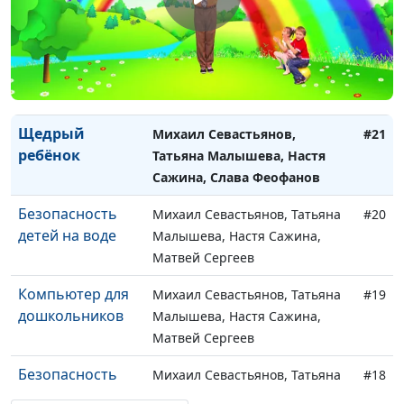
Слава Феофанов
Послушный
Михаил Севастьянов, Татьяна
#22
ребёнок
Малышева, Настя Сажина,
Слава Феофанов
Щедрый
Михаил Севастьянов,
#21
ребёнок
Татьяна Малышева, Настя
Сажина, Слава Феофанов
Безопасность
Михаил Севастьянов, Татьяна
#20
детей на воде
Малышева, Настя Сажина,
Матвей Сергеев
Компьютер для
Михаил Севастьянов, Татьяна
#19
дошкольников
Малышева, Настя Сажина,
Матвей Сергеев
Безопасность
Михаил Севастьянов, Татьяна
#18
зимой для детей
Малышева, Настя Сажина,