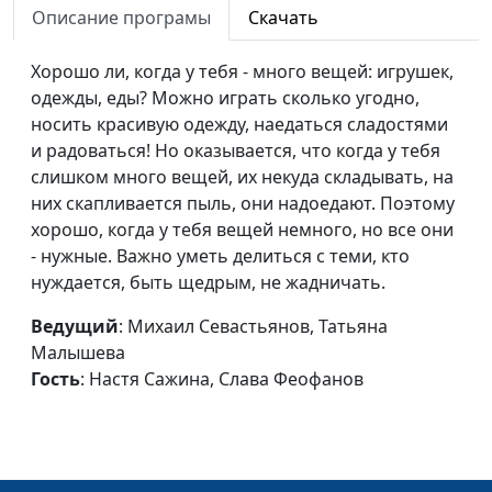
(зима)
Описание програмы
Скачать
Виталик Тимонин
Экология для
Михаил Севастьянов, Татьяна
#17
Хорошо ли, когда у тебя - много вещей: игрушек,
дошкольников
Малышева, Настя Сажина,
одежды, еды? Можно играть сколько угодно,
Виталик Тимонин
носить красивую одежду, наедаться сладостями
и радоваться! Но оказывается, что когда у тебя
Маленькие
Михаил Севастьянов, Татьяна
#16
слишком много вещей, их некуда складывать, на
помощники
Малышева, Настя Сажина,
них скапливается пыль, они надоедают. Поэтому
Матвей Сергеев
хорошо, когда у тебя вещей немного, но все они
- нужные. Важно уметь делиться с теми, кто
Про одежду для
Михаил Севастьянов, Татьяна
#15
нуждается, быть щедрым, не жадничать.
детей
Малышева, Настя Сажина,
Матвей Сергеев
Ведущий
: Михаил Севастьянов, Татьяна
Малышева
Как научить
Михаил Севастьянов, Татьяна
#14
Гость
: Настя Сажина, Слава Феофанов
ребёнка
Малышева, Аня Агеева,
общаться?
Виталик Тимонин
Слушайся маму
Михаил Севастьянов, Татьяна
#13
и папу
Малышева, Аня Агеева,