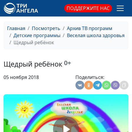
Соня Чуринова
ПОДДЕРЖИТЕ НАС
Береги нос
Михаил Севастьянов, Татьяна
#27
Малышева, Арина Варенова,
Главная
Посмотреть
Архив ТВ программ
Настя Жукова
Детские программы
Веселая школа здоровья
Щедрый ребёнок
Гендерное
Михаил Севастьянов, Татьяна
#26
воспитание
Малышева, Самуил Баринов,
дошкольников
Настя Жукова
0+
Щедрый ребёнок
Здоровые зубки
Михаил Севастьянов, Татьяна
#25
05 ноября 2018
Поделиться:
Малышева, Елисей Костерин,
Нина Харламова
Что можно
Михаил Севастьянов, Татьяна
#24
послушать
Малышева, Настя Сажина,
ребёнку?
Слава Феофанов
Зачем нужны
Михаил Севастьянов, Татьяна
#23
глаза?
Малышева, Настя Сажина,