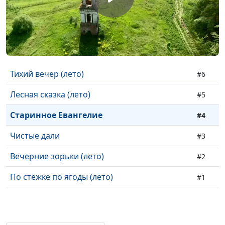
Тихий вечер (лето)
#6
Лесная сказка (лето)
#5
Старинное Евангелие
#4
Чистые дали
#3
Вечерние зорьки (лето)
#2
По стёжке по ягоды (лето)
#1