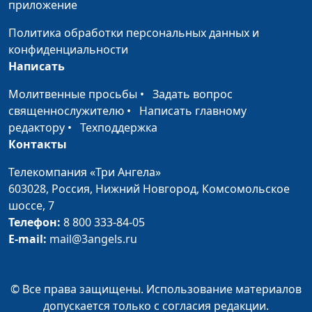
приложение
В поисках смысла
Сергей
#18
Политика обработки персональных данных и
Долматов
конфиденциальности
Размик Меликбекян
Размик
#17
Написать
Меликбекян
Молитвенные просьбы
•
Задать вопрос
Опасность и удача
Размик
#16
священнослужителю
•
Написать главному
Меликбекян
редактору
•
Техподдержка
Контакты
Милое детство
Яна Скурихина
#15
Телекомпания «Три Ангела»
Цветы родного края
Яна Скурихина
#14
603028,
Россия, Нижний Новгород,
Комсомольское
шоссе, 7
Чудесное путешествие
Алина Ронжина
#13
Телефон:
8 800 333-84-05
Атмосфера душевного
E-mail:
mail@3angels.ru
Алина Ронжина
#12
общения
Бог отвел беду
Анна Ронжина
#11
© Все права защищены. Использование материалов
допускается только с согласия редакции.
Удачный улов
Андрей
#10