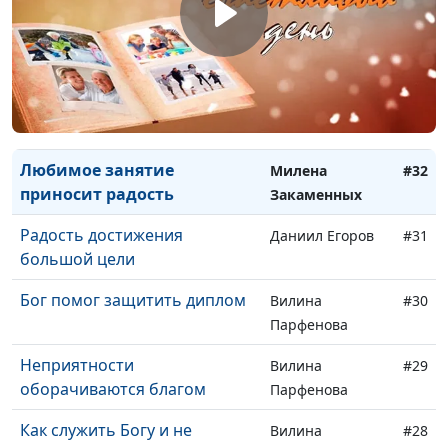
Бог дает нужное - опыт
Ольга Козуля
#34
благотворительности
День, когда я ощутила
Милена
#33
присутствие Бога
Закаменных
Любимое занятие
Милена
#32
приносит радость
Закаменных
Радость достижения
Даниил Егоров
#31
большой цели
Бог помог защитить диплом
Вилина
#30
Парфенова
Неприятности
Вилина
#29
оборачиваются благом
Парфенова
Как служить Богу и не
Вилина
#28