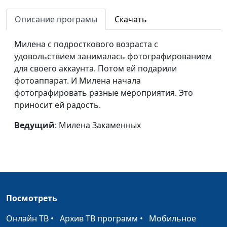
уставать
Парфенова
Описание програмы
Скачать
Знакомство с будущим
Анна Варенова
#27
мужем
Милена с подросткового возраста с
удовольствием занималась фотографированием
Опыт беременности и
Анна Варенова
#26
для своего аккаунта. Потом ей подарили
материнства: время радости
фотоаппарат. И Милена начала
Добрые пожелания
Андрей
#24
фотографировать разные мероприятия. Это
Качалаба
приносит ей радость.
Честность приносит плод
Андрей
#23
Ведущий
: Милена Закаменных
Качалаба
Сюрприз на день рождения
Антон Бойков
#22
Слова о любви
Антон Бойков
#21
Путь в горах
Посмотреть
Андрей Довгель
#20
Работа мечты
Онлайн ТВ
•
Архив ТВ программ
•
Мобильное
Анна Ронжина
#19