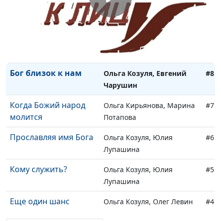
В поисках настоящей
Ольга Козуля, Дмитрий
#10
истины
Булатов
Господи, если Ты
Ольга Козуля, Руслан
#9
есть...
Валеев
Бог близок к нам
Ольга Козуля, Евгений
#8
Чарушин
Когда Божий народ
Ольга Кирьянова, Марина
#7
молится
Потапова
Прославляя имя Бога
Ольга Козуля, Юлия
#6
Лупашина
Кому служить?
Ольга Козуля, Юлия
#5
Лупашина
Еще один шанс
Ольга Козуля, Олег Левин
#4