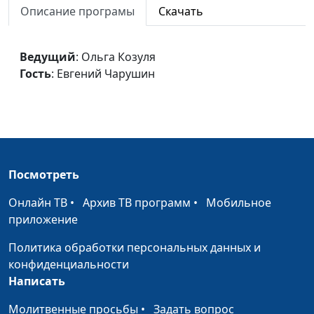
Настоящий художник
Ольга Козуля, Галина
#3
Описание програмы
Скачать
Ивенина
Бог слышит
Ольга Козуля, Татьяна
#2
Ведущий
: Ольга Козуля
Дерюгина
Гость
: Евгений Чарушин
В веянии тихого
Ольга Козуля, Наталья
#1
ветра
Балакина
Посмотреть
Онлайн ТВ
•
Архив ТВ программ
•
Мобильное
приложение
Политика обработки персональных данных и
конфиденциальности
Написать
Молитвенные просьбы
•
Задать вопрос