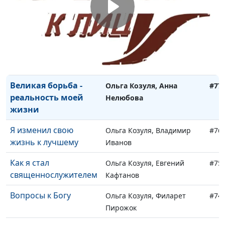
Служение Богу -
Ольга Козуля, Антонина
#79
легкое бремя
Кузнецова
Вера родителей -
Ольга Козуля, Виктор
#78
вера детей?
Алексеенко
Великая борьба -
Ольга Козуля, Анна
#77
реальность моей
Нелюбова
жизни
Я изменил свою
Ольга Козуля, Владимир
#76
жизнь к лучшему
Иванов
Как я стал
Ольга Козуля, Евгений
#75
священнослужителем
Кафтанов
Вопросы к Богу
Ольга Козуля, Филарет
#74
Пирожок