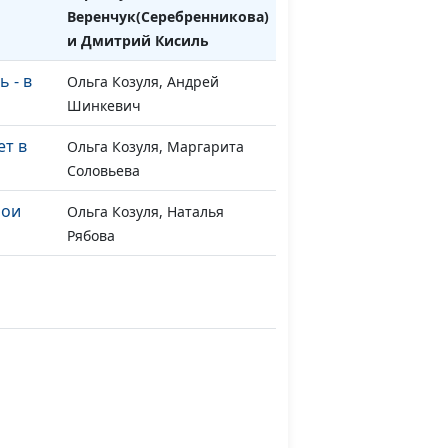
Веренчук(Серебренникова)
и Дмитрий Кисиль
 - в
Ольга Козуля, Андрей
#64
Шинкевич
ет в
Ольга Козуля, Маргарита
#63
Соловьева
мои
Ольга Козуля, Наталья
#62
Рябова
Ольга Козуля, Вера
#61
Охатрина
в Боге
Ольга Козуля, Лариса
#60
Мудриченко
е с
Ольга Козуля, Маргарита
#58
Корягина