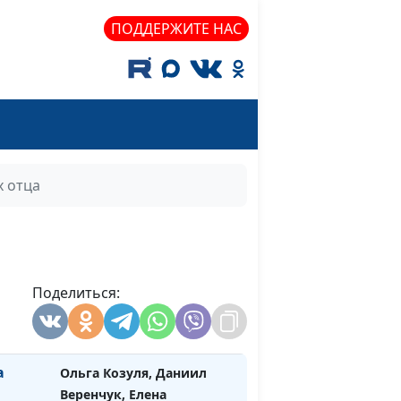
телерадиокомпании "Три
Ангела", Николай Дерябкин
ПОДДЕРЖИТЕ НАС
 в
Ольга Козуля, Алексей
#70
Будников
Татьяна Неровня, Елена
#69
Сироткина
гу
Татьяна Неровня, Светлана
#68
х отца
Муравьева
не
Юлия Уткина, директор
#67
ышел из
телерадиокомпании "Три
Ангела", Николай Козуля
Поделиться:
Ольга Козуля, Елена
#66
Кулакова
а
Ольга Козуля, Даниил
#65
Веренчук, Елена