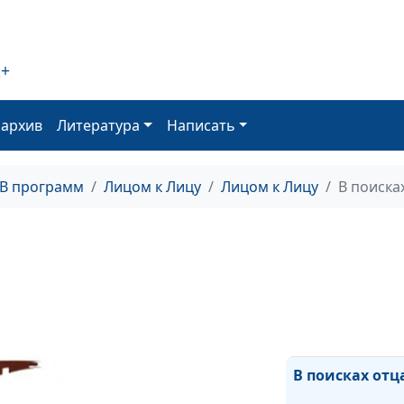
Когда служение
2+
радость
В школе Христа
оархив
Литература
Написать
С музыкой к Бо
ТВ программ
Лицом к Лицу
Лицом к Лицу
В поиска
Самоубийство 
выход: как я в
кризиса
Дар свыше?
В поисках отц