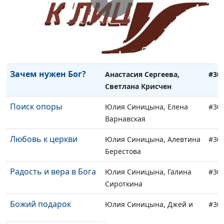
Тарасюк
Вдохновение от Бога
Юлия Синицына,
#30
Анатолий Дмитриевич
Тарасюк
Зачем нужен Бог?
Анастасия Сергеева,
#30
Светлана Крисчен
Поиск опоры
Юлия Синицына, Елена
#30
Варнавская
Любовь к церкви
Юлия Синицына, Алевтина
#30
Берестова
Радость и вера в Бога
Юлия Синицына, Галина
#30
Сироткина
Божий подарок
Юлия Синицына, Джей и
#30
Светлана Крисчен,