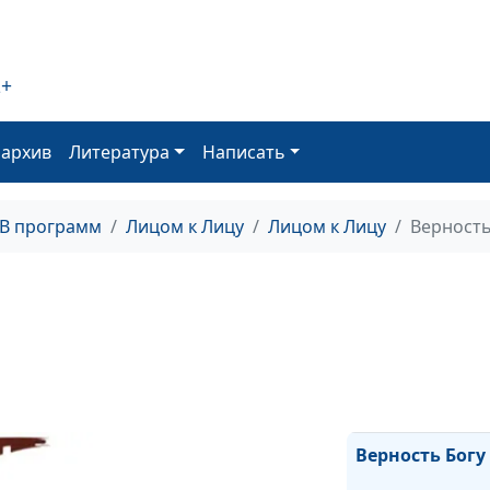
Бог, сохранив
мою семью
2+
Служение и до
Богу
оархив
Литература
Написать
Небесный Пап
ТВ программ
Лицом к Лицу
Лицом к Лицу
Верность
Бог всегда ряд
Под Божьим к
Желание чуда
Верность Богу