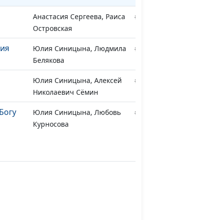
Анастасия Сергеева, Раиса
#281
Островская
ия
Юлия Синицына, Людмила
#280
Белякова
Юлия Синицына, Алексей
#279
Николаевич Сёмин
Богу
Юлия Синицына, Любовь
#278
Курносова
Юлия Синицына, Любовь
#277
Курносова
и
Юлия Синицына, Виталий
#276
Киссер
Юлия Синицына, Людмила
#275