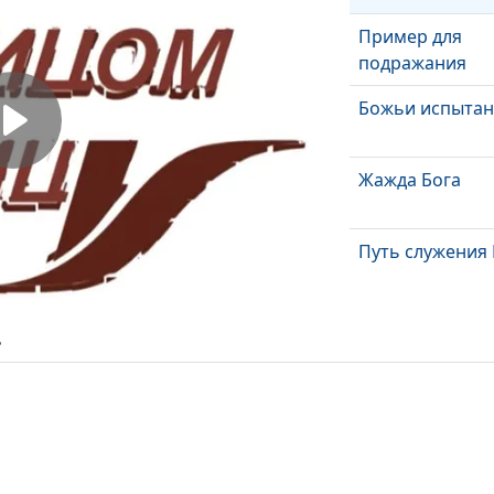
Пример для
подражания
Божьи испытан
Жажда Бога
Путь служения 
Литературный
ь
евангелизм как
служение Богу
Преступление 
покаяние
Борьба за