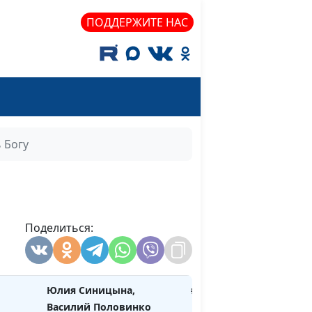
ший
Юлия Синицына, Елена
#288
ПОДДЕРЖИТЕ НАС
Шелягина
верие
Анастасия Сергеева,
#287
Виталий Киссер
а
Юлия Синицына, Михаил
#286
Уханов
 Богу
ом
Юлия Синицына, Анна
#285
Токaрева
рылом
Юлия Синицына, Инна
#284
Синикоп
Поделиться:
Юлия Синицына, Дмитрий
#283
Прощекальников
Юлия Синицына,
#282
Василий Половинко