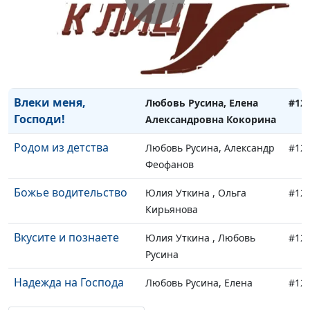
Простить, чтобы
Любовь Русина, Вера
#12
жить
Герасимова
Возведу тебя на
Любовь Русина, Алексей
#12
высоты
Павлов
Влеки меня,
Любовь Русина, Елена
#12
Господи!
Александровна Кокорина
Родом из детства
Любовь Русина, Александр
#12
Феофанов
Божье водительство
Юлия Уткина , Ольга
#12
Кирьянова
Вкусите и познаете
Юлия Уткина , Любовь
#12
Русина
Надежда на Господа
Любовь Русина, Елена
#12
Егорова