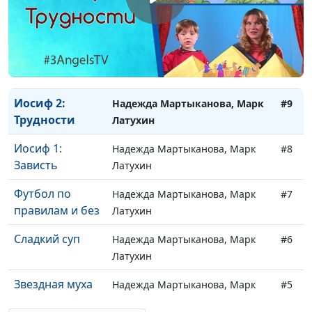
Дружба
Надежда Мартыканова, Марк
#11
Латухин
Иосиф 3:
Надежда Мартыканова, Марк
#10
Прощение
Латухин
Иосиф 2:
Надежда Мартыканова, Марк
#9
Трудности
Латухин
Иосиф 1:
Надежда Мартыканова, Марк
#8
Зависть
Латухин
Футбол по
Надежда Мартыканова, Марк
#7
правилам и без
Латухин
Сладкий суп
Надежда Мартыканова, Марк
#6
Латухин
Звездная муха
Надежда Мартыканова, Марк
#5
Латухин, Юлия Широкова