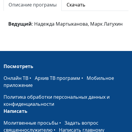
Описание програмы
Скачать
Шапка-
Надежда Мартыканова, Марк
#4
невидимка
Латухин
Ведущий
: Надежда Мартыканова, Марк Латухин
Хвастливые и
Надежда Мартыканова, Марк
#3
хвостатые
Латухин, Виталий Менделеев
Илия:
Надежда Мартыканова, Марк
#2
волшебные
Латухин
слова
Посмотреть
Иона:
Надежда Мартыканова, Марк
#1
Онлайн ТВ
•
Архив ТВ программ
•
Мобильное
равнодушие
Латухин
приложение
Политика обработки персональных данных и
конфиденциальности
Написать
Молитвенные просьбы
•
Задать вопрос
священнослужителю
•
Написать главному