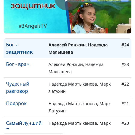
Любящий Бог
Алексей Ронжин, Надежда
#26
Малышева
Бог рядом
Алексей Ронжин, Надежда
#25
Малышева
Бог -
Алексей Ронжин, Надежда
#24
защитник
Малышева
Бог - врач
Алексей Ронжин, Надежда
#23
Малышева
Чудесный
Надежда Мартыканова, Марк
#22
разговор
Латухин
Подарок
Надежда Мартыканова, Марк
#21
Латухин
Самый лучший
Надежда Мартыканова, Марк
#20
Папа
Латухин