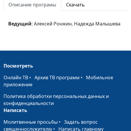
Описание програмы
Скачать
Победитель
Надежда Мартыканова, Марк
#19
Латухин
Ведущий
: Алексей Ронжин, Надежда Малышева
Взаправдашняя
Надежда Мартыканова, Марк
#18
книга
Латухин
Послушание
Надежда Мартыканова, Марк
#17
Латухин
Спасатель
Надежда Мартыканова, Марк
#16
Посмотреть
Латухин
Онлайн ТВ
•
Архив ТВ программ
•
Мобильное
Детям о
Надежда Мартыканова, Марк
#15
приложение
Рождестве
Латухин
Политика обработки персональных данных и
Заботливый
Надежда Мартыканова, Марк
#14
конфиденциальности
Бог
Латухин
Написать
Помощник
Молитвенные просьбы
Надежда Мартыканова, Марк
•
Задать вопрос
#13
священнослужителю
Латухин
•
Написать главному