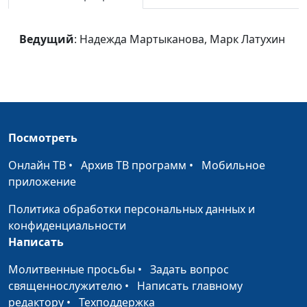
Спасатель
Надежда Мартыканова, Марк
#16
Латухин
Ведущий
: Надежда Мартыканова, Марк Латухин
Детям о
Надежда Мартыканова, Марк
#15
Рождестве
Латухин
Заботливый
Надежда Мартыканова, Марк
#14
Бог
Латухин
Помощник
Надежда Мартыканова, Марк
#13
Посмотреть
Латухин
Онлайн ТВ
•
Архив ТВ программ
•
Мобильное
Обещания
Надежда Мартыканова, Марк
#12
приложение
Латухин
Политика обработки персональных данных и
Дружба
Надежда Мартыканова, Марк
#11
конфиденциальности
Латухин
Написать
Иосиф 3:
Молитвенные просьбы
Надежда Мартыканова, Марк
•
Задать вопрос
#10
Прощение
священнослужителю
Латухин
•
Написать главному
редактору
•
Техподдержка