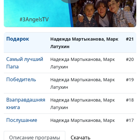
Малышева
Чудесный
Надежда Мартыканова, Марк
#22
разговор
Латухин
Подарок
Надежда Мартыканова, Марк
#21
Латухин
Самый лучший
Надежда Мартыканова, Марк
#20
Папа
Латухин
Победитель
Надежда Мартыканова, Марк
#19
Латухин
Взаправдашняя
Надежда Мартыканова, Марк
#18
книга
Латухин
Послушание
Надежда Мартыканова, Марк
#17
Латухин
Описание програмы
Скачать