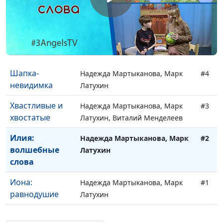
Сладкий суп
Надежда Мартыканова, Марк
#6
Латухин
Звездная муха
Надежда Мартыканова, Марк
#5
Латухин, Юлия Широкова
Шапка-
Надежда Мартыканова, Марк
#4
невидимка
Латухин
Хвастливые и
Надежда Мартыканова, Марк
#3
хвостатые
Латухин, Виталий Менделеев
Илия:
Надежда Мартыканова, Марк
#2
волшебные
Латухин
слова
Иона:
Надежда Мартыканова, Марк
#1
равнодушие
Латухин