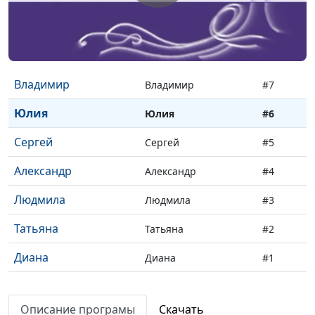
Мария
Мария
#9
Александр
Александр
#8
Владимир
Владимир
#7
Юлия
Юлия
#6
Сергей
Сергей
#5
Александр
Александр
#4
Людмила
Людмила
#3
Татьяна
Татьяна
#2
Диана
Диана
#1
Описание програмы
Скачать