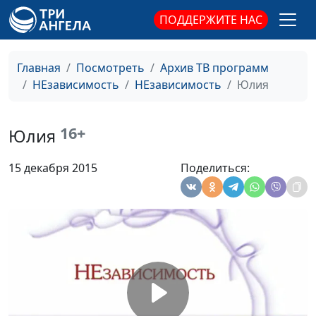
ПОДДЕРЖИТЕ НАС
Главная
Посмотреть
Архив ТВ программ
НЕзависимость
НЕзависимость
Юлия
Полина
Полина
#17
16+
Юлия
Елена
Елена
#16
15 декабря 2015
Поделиться:
Евгения
Евгения
#15
Константин
Константин
#14
Николай
Николай
#13
Любовь
Любовь
#12
Геннадий
Генадий
#11
Нина
Нина
#10