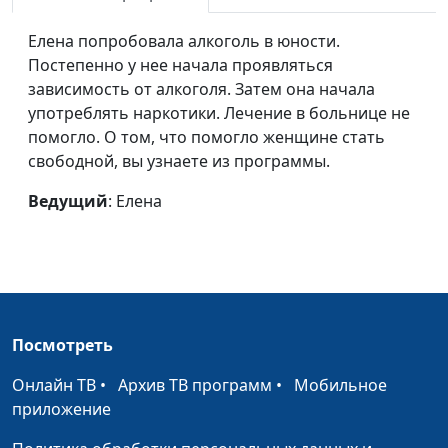
Александр
Александр
#8
Елена попробовала алкоголь в юности.
Владимир
Владимир
#7
Постепенно у нее начала проявляться
Юлия
Юлия
#6
зависимость от алкоголя. Затем она начала
употреблять наркотики. Лечение в больнице не
Сергей
Сергей
#5
помогло. О том, что помогло женщине стать
свободной, вы узнаете из программы.
Александр
Александр
#4
Ведущий
: Елена
Людмила
Людмила
#3
Татьяна
Татьяна
#2
Диана
Диана
#1
Посмотреть
Онлайн ТВ
•
Архив ТВ программ
•
Мобильное
приложение