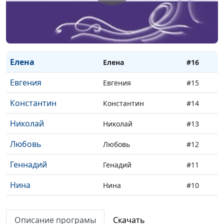
Полина
Полина
#17
Елена
Елена
#16
Евгения
Евгения
#15
Константин
Константин
#14
Николай
Николай
#13
Любовь
Любовь
#12
Геннадий
Генадий
#11
Нина
Нина
#10
Мария
Мария
#9
Описание програмы
Скачать