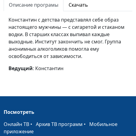
Описание програмы
Скачать
Юлия
Юлия
#6
Константин с детства представлял себе образ
Сергей
Сергей
#5
настоящего мужчины — с сигаретой и стаканом
Александр
Александр
#4
водки. В старших классах выпивал каждые
выходные. Институт закончить не смог. Группа
Людмила
Людмила
#3
анонимных алкоголиков помогла ему
освободиться от зависимости.
Татьяна
Татьяна
#2
Ведущий
: Константин
Диана
Диана
#1
Посмотреть
Онлайн ТВ
•
Архив ТВ программ
•
Мобильное
приложение