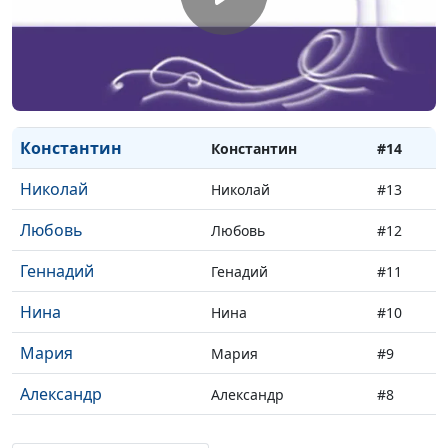
Полина
Полина
#17
Елена
Елена
#16
Евгения
Евгения
#15
Константин
Константин
#14
Николай
Николай
#13
Любовь
Любовь
#12
Геннадий
Генадий
#11
Нина
Нина
#10
Мария
Мария
#9
Александр
Александр
#8
Владимир
Владимир
#7