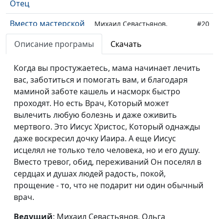
Отец
Вместо мастерской
Михаил Севастьянов,
#20
гараж (Укрощение
Ольга Макарова, Аня
Описание програмы
Скачать
бури) / Если ты
Малышева, Влад Лапшин
доверяешь Богу
Когда вы простужаетесь, мама начинает лечить
Пещера Великана
вас, заботиться и помогать вам, и благодаря
Михаил Севастьянов,
#19
(Избрание
маминой заботе кашель и насморк быстро
Ольга Макарова, Таня
двенадцати
проходят. Но есть Врач, Который может
Кощеева, Валера Кощеев
апостолов) /
вылечить любую болезнь и даже оживить
Сильнее вместе
мертвого. Это Иисус Христос, Который однажды
даже воскресил дочку Иаира. А еще Иисус
Кошелек без
Михаил Севастьянов,
#18
исцелял не только тело человека, но и его душу.
хозяина
Ольга Макарова, Марат
Вместо тревог, обид, переживаний Он поселял в
(Искушение Иисуса)
Мартыканов, Влад Лапшин
сердцах и душах людей радость, покой,
/ Червивое яблоко
прощение - то, что не подарит ни один обычный
искушения
врач.
Освобождение
Михаил Севастьянов, Аня
#17
Ведущий
: Михаил Севастьянов, Ольга