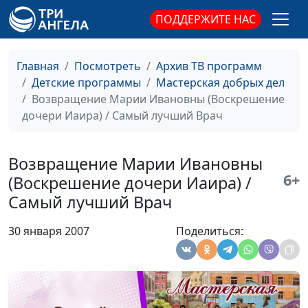
Маленький друг
Михаил Севастьянов,
#27
ПОДДЕРЖИТЕ НАС
(Предательство
Ольга Макарова, Алина
Петра) / Иисус и
Ронжина
предатели
Главная
Посмотреть
Архив ТВ программ
Детские программы
Мастерская добрых дел
Божье
Михаил Севастьянов,
#26
Возвращение Марии Ивановны (Воскрешение
благословение для
Ольга Макарова, Марат
дочери Иаира) / Самый лучший Врач
детей
Мартыканов, Таня
(Благословение
Кощеева, Валера Кощеев
детей) /
Возвращение Марии Ивановны
Благословения
6+
(Воскрешение дочери Иаира) /
Божьи
Самый лучший Врач
Конкурс чтецов
Михаил Севастьянов,
#25
(Гефсимания) /
Ольга Макарова, Аня
30 января 2007
Поделиться:
Поддерживайте
Малышева, Влад Лапшин
друзей
Дружистики
Михаил Севастьянов,
#24
(Исцеление
Ольга Макарова, Андрей