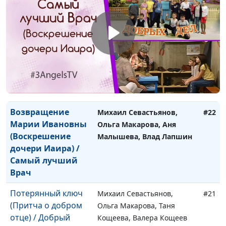
прокаженных)
Ясыркин, Кристина
Ведерникова, Паргеф
Степанян
Просьба о помощи
Михаил Севастьянов,
#23
(Исцеление слуги
Ольга Макарова, Аня
римского сотника) /
Малышева, Саша Сафонов
Просьба о помощи
Возвращение
Михаил Севастьянов,
#22
Марии Ивановны
Ольга Макарова, Аня
(Воскрешение
Малышева, Влад Лапшин
дочери Иаира) /
Самый лучший
Врач
Потерянный ключ
Михаил Севастьянов,
#21
(Притча о добром
Ольга Макарова, Таня
отце) / Добрый
Кощеева, Валера Кощеев