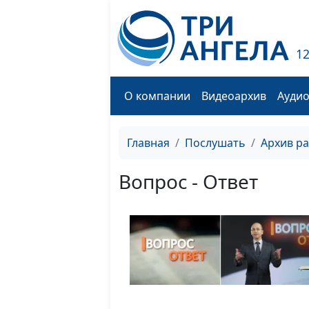
1
О компании
Видеоархив
Ауди
Главная
Послушать
Архив р
Вопрос - Ответ