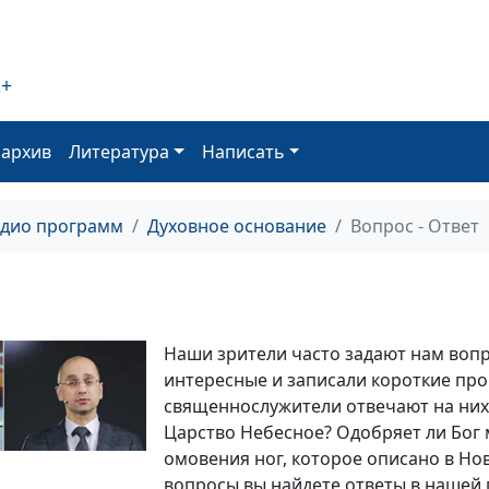
2+
оархив
Литература
Написать
адио программ
Духовное основание
Вопрос - Ответ
Наши зрители часто задают нам воп
интересные и записали короткие про
священнослужители отвечают на них.
Царство Небесное? Одобряет ли Бог
омовения ног, которое описано в Нов
вопросы вы найдете ответы в нашей