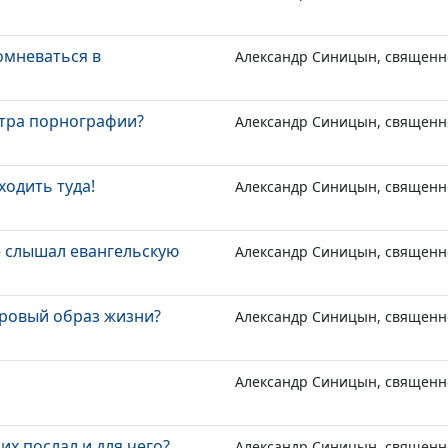
сомневаться в
Александр Синицын, священн
отра порнографии?
Александр Синицын, священн
ходить туда!
Александр Синицын, священн
е слышал евангельскую
Александр Синицын, священн
оровый образ жизни?
Александр Синицын, священн
Александр Синицын, священн
их послал и для чего?
Александр Синицын, священн