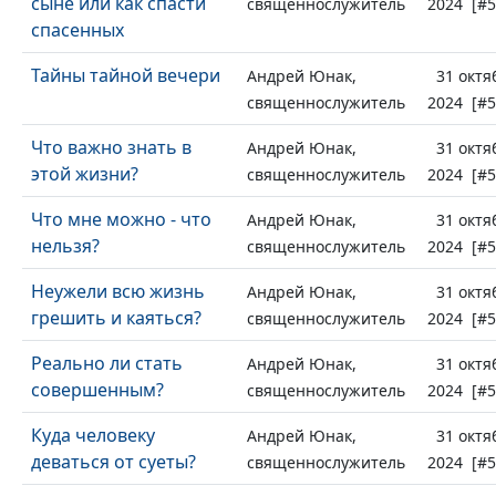
сыне или как спасти
священнослужитель
2024 [#5
спасенных
Тайны тайной вечери
Андрей Юнак,
31 октя
священнослужитель
2024 [#5
Что важно знать в
Андрей Юнак,
31 октя
этой жизни?
священнослужитель
2024 [#5
Что мне можно - что
Андрей Юнак,
31 октя
нельзя?
священнослужитель
2024 [#5
Неужели всю жизнь
Андрей Юнак,
31 октя
грешить и каяться?
священнослужитель
2024 [#5
Реально ли стать
Андрей Юнак,
31 октя
совершенным?
священнослужитель
2024 [#5
Куда человеку
Андрей Юнак,
31 октя
деваться от суеты?
священнослужитель
2024 [#5