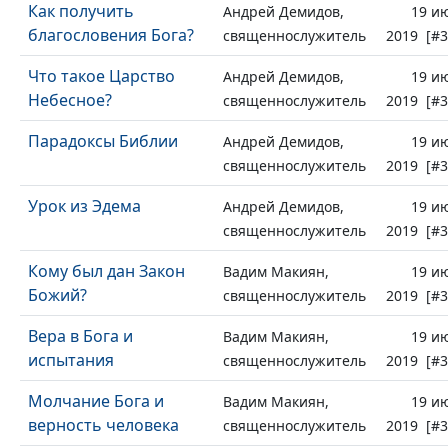
Как получить
Андрей Демидов,
19 и
благословения Бога?
священнослужитель
2019 [#3
Что такое Царство
Андрей Демидов,
19 и
Небесное?
священнослужитель
2019 [#3
Парадоксы Библии
Андрей Демидов,
19 и
священнослужитель
2019 [#3
Урок из Эдема
Андрей Демидов,
19 и
священнослужитель
2019 [#3
Кому был дан Закон
Вадим Макиян,
19 и
Божий?
священнослужитель
2019 [#3
Вера в Бога и
Вадим Макиян,
19 и
испытания
священнослужитель
2019 [#3
Молчание Бога и
Вадим Макиян,
19 и
верность человека
священнослужитель
2019 [#3