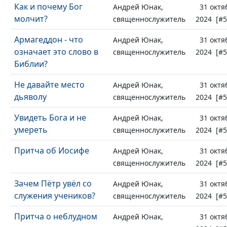
Как и почему Бог
Андрей Юнак,
31 октя
молчит?
священнослужитель
2024 [#5
Армагеддон - что
Андрей Юнак,
31 октя
означает это слово в
священнослужитель
2024 [#5
Библии?
Не давайте место
Андрей Юнак,
31 октя
дьяволу
священнослужитель
2024 [#5
Увидеть Бога и не
Андрей Юнак,
31 октя
умереть
священнослужитель
2024 [#5
Притча об Иосифе
Андрей Юнак,
31 октя
священнослужитель
2024 [#5
Зачем Пётр увёл со
Андрей Юнак,
31 октя
служения учеников?
священнослужитель
2024 [#5
Притча о неблудном
Андрей Юнак,
31 октя