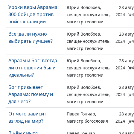
Уроки веры Авраама:
Юрий Волобоев,
28 авгу
300 бойцов против
священнослужитель,
2024 [#4
войск коалиции
магистр теологии
Всегда ли нужно
Юрий Волобоев,
28 авгу
выбирать лучшее?
священнослужитель,
2024 [#4
магистр теологии
Авраам и Бог: всегда
Юрий Волобоев,
28 авгу
ли отношения были
священнослужитель,
2024 [#4
идеальны?
магистр теологии
Бог призывает
Юрий Волобоев,
28 авгу
Авраама: почему и
священнослужитель,
2024 [#4
для чего?
магистр теологии
От чего зависит
Павел Гончар,
28 авгу
взгляд на мир?
магистр богословия
2024 [#4
В чём смысл
Павел Гончар,
28 авгу