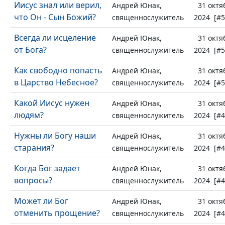
Иисус знал или верил,
Андрей Юнак,
31 октя
что Он - Сын Божий?
священнослужитель
2024 [#5
Всегда ли исцеление
Андрей Юнак,
31 октя
от Бога?
священнослужитель
2024 [#5
Как свободно попасть
Андрей Юнак,
31 октя
в Царство Небесное?
священнослужитель
2024 [#5
Какой Иисус нужен
Андрей Юнак,
31 октя
людям?
священнослужитель
2024 [#4
Нужны ли Богу наши
Андрей Юнак,
31 октя
старания?
священнослужитель
2024 [#4
Когда Бог задает
Андрей Юнак,
31 октя
вопросы?
священнослужитель
2024 [#4
Может ли Бог
Андрей Юнак,
31 октя
отменить прощение?
священнослужитель
2024 [#4