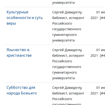
университета
Культурные
Сергей Давидоглу,
01 и
особенности и суть
библеист, аспирант
2021 [#4
веры
Российского
государственного
гуманитарного
университета
Язычество в
Сергей Давидоглу,
01 и
христианстве
библеист, аспирант
2021 [#4
Российского
государственного
гуманитарного
университета
Субботство для
Сергей Давидоглу,
01 и
народа Божьего
библеист, аспирант
2021 [#4
Российского
государственного