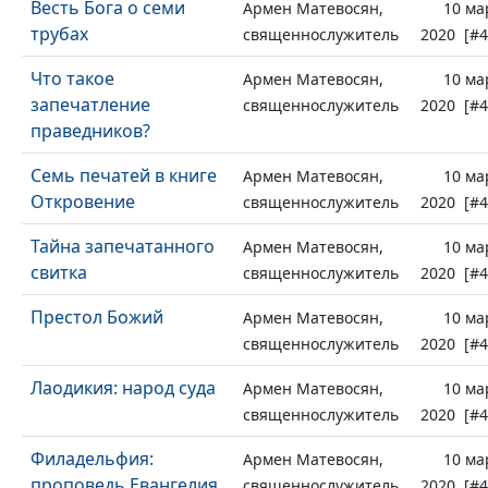
Весть Бога о семи
Армен Матевосян,
10 ма
трубах
священнослужитель
2020 [#4
Что такое
Армен Матевосян,
10 ма
запечатление
священнослужитель
2020 [#4
праведников?
Семь печатей в книге
Армен Матевосян,
10 ма
Откровение
священнослужитель
2020 [#4
Тайна запечатанного
Армен Матевосян,
10 ма
свитка
священнослужитель
2020 [#4
Престол Божий
Армен Матевосян,
10 ма
священнослужитель
2020 [#4
Лаодикия: народ суда
Армен Матевосян,
10 ма
священнослужитель
2020 [#4
Филадельфия:
Армен Матевосян,
10 ма
проповедь Евангелия
священнослужитель
2020 [#4