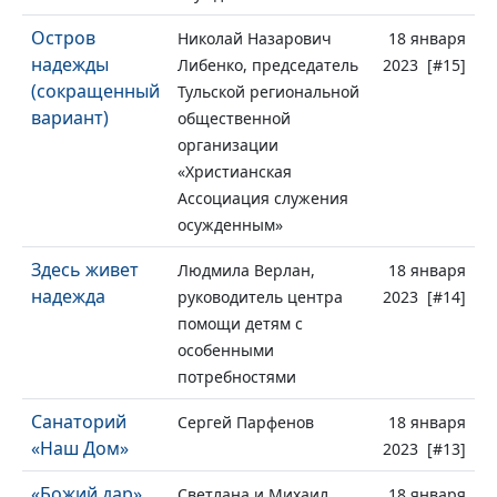
Остров
Николай Назарович
18 января
надежды
Либенко, председатель
2023 [#15]
(сокращенный
Тульской региональной
вариант)
общественной
организации
«Христианская
Ассоциация служения
осужденным»
Здесь живет
Людмила Верлан,
18 января
надежда
руководитель центра
2023 [#14]
помощи детям с
особенными
потребностями
Санаторий
Сергей Парфенов
18 января
«Наш Дом»
2023 [#13]
«Божий дар»
Светлана и Михаил
18 января